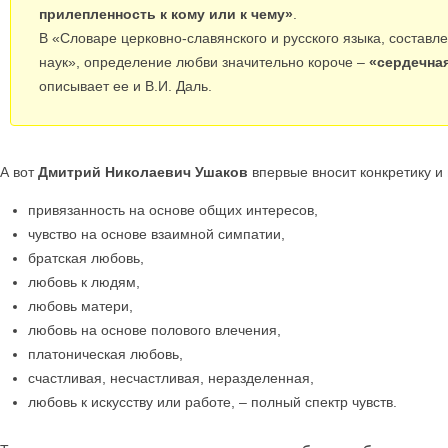
прилепленность к кому или к чему»
.
В «Словаре церковно-славянского и русского языка, соста
наук», определение любви значительно короче –
«сердечная
описывает ее и В.И. Даль.
А вот
Дмитрий Николаевич Ушаков
впервые вносит конкретику и
привязанность на основе общих интересов,
чувство на основе взаимной симпатии,
братская любовь,
любовь к людям,
любовь матери,
любовь на основе полового влечения,
платоническая любовь,
счастливая, несчастливая, неразделенная,
любовь к искусству или работе, – полный спектр чувств.