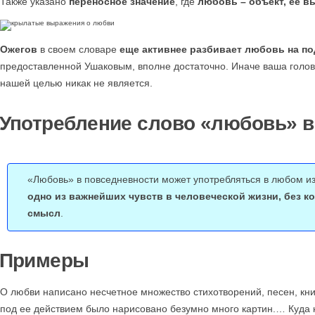
Также указано
переносное значение
, где
любовь – объект, ее 
Ожегов
в своем словаре
еще активнее разбивает любовь на п
предоставленной Ушаковым, вполне достаточно. Иначе ваша голова
нашей целью никак не является.
Употребление слово «любовь» в
«Любовь» в повседневности может употребляться в любом из
одно из важнейших чувств в человеческой жизни, без к
смысл
.
Примеры
О любви написано несчетное множество стихотворений, песен, кни
под ее действием было нарисовано безумно много картин.… Куда ни